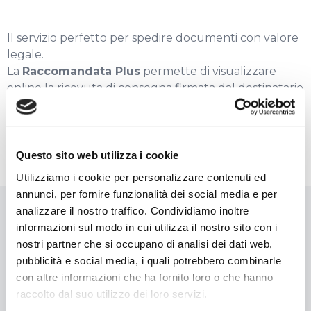
Il servizio perfetto per spedire documenti con valore
legale.
La
Raccomandata Plus
permette di visualizzare
online la ricevuta di consegna firmata dal destinatario
e certifica data, ora e luogo.
Questo sito web utilizza i cookie
Utilizziamo i cookie per personalizzare contenuti ed
annunci, per fornire funzionalità dei social media e per
analizzare il nostro traffico. Condividiamo inoltre
informazioni sul modo in cui utilizza il nostro sito con i
nostri partner che si occupano di analisi dei dati web,
pubblicità e social media, i quali potrebbero combinarle
Società specializzata nella notifica degli atti giudiziari e delle
con altre informazioni che ha fornito loro o che hanno
violazioni del codice della strada. Servizi per Comuni, Polizia
raccolto dal suo utilizzo dei loro servizi.
Municipale. Società di Servizi.