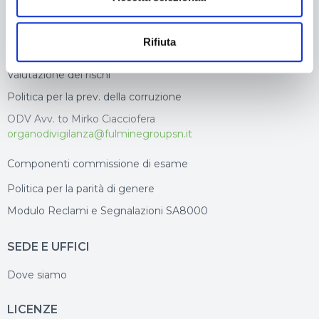
Modello 231
Procedura segnalazione illeciti
Rifiuta
Modello segnalazione illeciti
Valutazione dei rischi
Politica per la prev. della corruzione
ODV Avv. to Mirko Ciacciofera
organodivigilanza@fulminegroupsn.it
Componenti commissione di esame
Politica per la parità di genere
Modulo Reclami e Segnalazioni SA8000
SEDE E UFFICI
Dove siamo
LICENZE